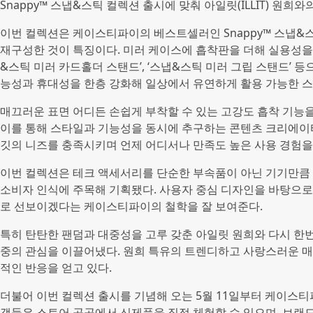
Snappy™ 스냅&스틱 컬렉션 출시에 맞춰 아일릿(ILLIT) 원희
이번 컬렉션은 케이스티파이의 베스트셀러인 Snappy™ 스냅
재구성한 것이 특징이다. 미러 케이스에 흡착판을 더해 실용성을 높인
&스틱 미러 카드홀더 스탠드’, ‘스냅&스틱 미러 그립 스탠드’ 
능성과 휴대성을 한층 강화해 일상에서 유연하게 활용 가능한 
매끄러운 표면 어디든 손쉽게 부착할 수 있는 고강도 흡착 기능
이를 통해 스타일과 기능성을 동시에 추구하는 콘텐츠 크리에이터,
깃의 니즈를 충족시키며 언제 어디서나 만족도 높은 사용 경험을
이번 컬렉션은 테크 액세서리를 단순한 부속품이 아닌 기기만
소비자 인식에 주목해 기획됐다. 사용자 중심 디자인을 바탕으
로 선보이겠다는 케이스티파이의 철학을 잘 보여준다.
특히 탄탄한 팬덤과 대중성을 고루 갖춘 아일릿 원희와 다시 한번
중의 관심을 이끌어냈다. 원희 특유의 트렌디하고 사랑스러운 
적인 반응을 얻고 있다.
더불어 이번 컬렉션 출시를 기념해 오는 5월 11일부터 케이스
객들은 스토어 곳곳에서 신제품을 직접 체험할 수 있으며, 브랜