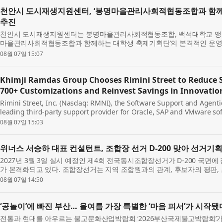
천안시 도시재생지원센터, ‘봉명마을관리사회적협동조합과 함께
추진
천안시 도시재생지원센터는 봉명마을관리사회적협동조합, 백석대학교 앵커
마을관리사회적협동조합과 함께하는 대학생 축제기획단’의 본격적인 운영
축제기획단은 백석대학교에 재학 중인 대학생...
08월 07일 15:07
Khimji Ramdas Group Chooses Rimini Street to Reduce S
700+ Customizations and Reinvest Savings in Innovatio
Rimini Street, Inc. (Nasdaq: RMNI), the Software Support and Agen
leading third-party support provider for Oracle, SAP and VMware so
Khimji Ramdas Group, one of Oman’s largest privately held c...
08월 07일 15:03
위너스 서승하 대표 컨설턴트, 조합장 선거 D-200 맞아 선거기
2027년 3월 3일 실시 예정인 제4회 전국동시조합장선거가 D-200 국
가 본격화되고 있다. 조합장선거는 지역 조합원과의 관계, 후보자의 평판, 
완성도, 위탁선거법 준수 여부가 함께 작용...
08월 07일 14:50
‘공놀이’에 빠진 부산… 올여름 가장 특별한 ‘마음 피서’가 시작됐
전통과 현대를 아우르는 불교문화산업박람회 ‘2026부산국제불교박람회’가 