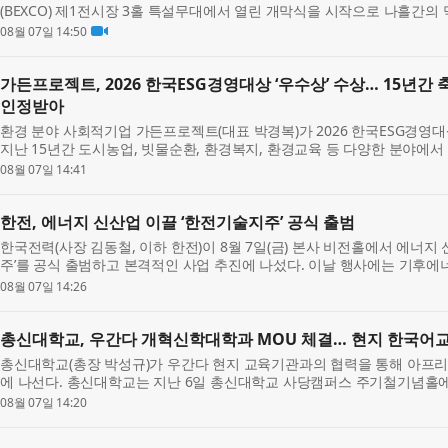
(BEXCO) 제1전시장 3홀 특설무대에서 열린 개막식을 시작으로 나흘간의
박람회는 약 355개 부스 규모로 열리며, 관람객 7만...
08월 07일 14:50
가든프로젝트, 2026 한국ESG경영대상 ‘우수상’ 수상… 15년간
인정받아
환경 분야 사회적기업 가든프로젝트(대표 박경복)가 2026 한국ESG경영대
지난 15년간 도시농업, 빗물순환, 환경복지, 환경교육 등 다양한 분야에서
술이 종합적으로 평가받은 결과다. 가든...
08월 07일 14:41
한전, 에너지 신산업 이끌 ‘한전기술지주’ 공식 출범
한국전력(사장 김동철, 이하 한전)이 8월 7일(금) 본사 비전홀에서 에너
주’를 공식 출범하고 본격적인 사업 추진에 나섰다. 이날 행사에는 기후
신정훈 의원과 정진욱 의원, 전남광주통...
08월 07일 14:26
총신대학교, 우간다 개혁신학대학과 MOU 체결… 현지 한국어
총신대학교(총장 박성규)가 우간다 현지 교육기관과의 협력을 통해 아프리
에 나선다. 총신대학교는 지난 6일 총신대학교 사당캠퍼스 주기철기념홀
Reformed Theological College(개혁신학대학, 이하 R...
08월 07일 14:20