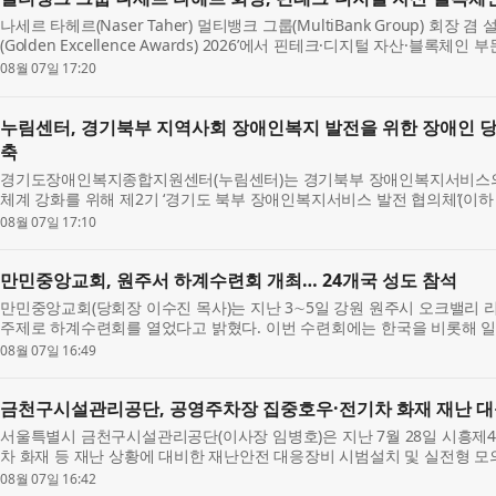
나세르 타헤르(Naser Taher) 멀티뱅크 그룹(MultiBank Group) 회장
(Golden Excellence Awards) 2026’에서 핀테크·디지털 자산·블록체인 
Excellence Award for FinTech, Digital Asset and Blo...
08월 07일 17:20
누림센터, 경기북부 지역사회 장애인복지 발전을 위한 장애인 당
축
경기도장애인복지종합지원센터(누림센터)는 경기북부 장애인복지서비스의 
체계 강화를 위해 제2기 ‘경기도 북부 장애인복지서비스 발전 협의체’(이하
체는 장애 당사자 위원의 참여를 확대하고...
08월 07일 17:10
만민중앙교회, 원주서 하계수련회 개최… 24개국 성도 참석
만민중앙교회(당회장 이수진 목사)는 지난 3∼5일 강원 원주시 오크밸리 
주제로 하계수련회를 열었다고 밝혔다. 이번 수련회에는 한국을 비롯해 일본,
영국 등 24개국 성도가 참석했다. 이수...
08월 07일 16:49
금천구시설관리공단, 공영주차장 집중호우·전기차 화재 재난 
서울특별시 금천구시설관리공단(이사장 임병호)은 지난 7월 28일 시흥제
차 화재 등 재난 상황에 대비한 재난안전 대응장비 시범설치 및 실전형 모
주차장에서 발생할 수 있는 침수 및 전기차 ...
08월 07일 16:42