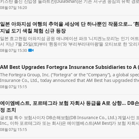
키스탄 출신 신입생 둘라트칸(Dulatkhan)은 기존 서구권 중심의 유학 경
경을 갖춘 홍콩중문대학교(The Chinese Univ...
08월 07일 16:20
일본 아와지섬 여행의 추억을 세상에 단 하나뿐인 작품으로… ‘흰
지널 도기 색칠 체험 신규 등장
일본 효고현립 아와지섬 공원 애니메이션 파크 ‘니지겐노모리’는 인기 어트
서 지난 7월 25일(토)부터 ‘흰둥이’와 ‘부리부리대마왕’을 모티브로 한 ‘오
혔다. 새롭게 선보이는 이번 체험은...
08월 07일 15:30
AM Best Upgrades Fortegra Insurance Subsidiaries to A (
The Fortegra Group, Inc. (“Fortegra” or the “Company”), a global spec
Insurance Co., Ltd., today announced that AM Best has upgraded the 
its insurance subsidiaries to A (Excellent) fro...
08월 07일 15:15
에이엠베스트, 포르테그라 보험 자회사 등급을 A로 상향… DB손
정 조치
글로벌 특수 보험사이자 DB손해보험(DB Insurance Co., Ltd.) 계열사인 포르
Inc., 이하 포르테그라 또는 회사)은 에이엠베스트(AM Best)가 보험 자회사
Strength Rating, FSR)을 ‘A-’(엑설런트)에서 ‘...
08월 07일 15:15