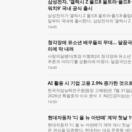
삼성전자, ‘갤럭시 Z 폴드8 울트라·폴드8·
워치9’ 국내 공식 출시
삼성전자가 ‘갤럭시 Z 폴드8 울트라·폴드8·플립8
일부터 국내에 출시한다. 삼성전자의 ‘갤럭시 Z 
28일부터 8월 3일까지 7일간 진행된 사전 판
14:45
144만 대 판...
청각장애 유소년 배우들의 무대… 달꿈극단
리에 막 내려
사랑의달팽이(회장 이행희)의 청각장애 유소년 
푸른귀 이야기’를 성황리에 마쳤다. 달꿈극단은 
중구에 위치한 CKL스테이지에서 ‘미로와 푸른귀 
14:40
연은 회...
AI 활용 시 기업 고용 2.9% 증가한 것으
한국직업능력연구원(원장 고혜원)은 7월 31일(금) 
2026년 특별호의 이슈 분석 Ⅱ ‘AI(인공지능)
널로 본 AI 활용의 고용 효과’를 통해 AI 활용
14:30
이번 분...
현대자동차 ‘디 올 뉴 아반떼’ 계약 첫날 
현대자동차 ‘디 올 뉴 아반떼’가 계약 개시 첫날
운 관심을 입증했다. 현대차는 대표 준중형 세단