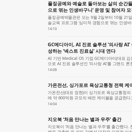
풀짚공예와 예술로 돌아보는 삶의 순간들
으로 엮는 인생바구니’ 운영 및 참여자 
풀짚공예박물관은 오는 9월 2일부터 10월 2
술교육 프로그램 ‘심미적 경험으로 엮는 인생바
2026 꿈다락 문화예술학교 중장년 감상 프로
14:10
을 매개로 참여...
GC메디아이, AI 진료 솔루션 ‘의사랑 A
성하는 ‘넥스트 진료실’ 시대 연다
AI 기반 Medical OS 기업 GC메디아이(대표
으로 AI 진료 솔루션인 ‘의사랑 AI’를 그랜드 론칭
작, 넥스트 진료실’이라는 슬로건 아래, 국내 시장
14:08
랑’의 노...
가온전선, 싱가포르 육상교통청 전력 케이
가온전선(대표 정현)이 싱가포르 육상교통청의 
에 약 600억원 규모의 배전 케이블을 공급한다
상교통청 벤더 등록 후 첫 수주를 확보하며, 향
14:04
수주 확대를 ...
지오북 ‘처음 만나는 별과 우주’ 출간
지오북이 ‘처음 만나는 별과 우주’를 출간했다.
별을 관측해 온 저자 강봉석 대장은 오래전 아쉬