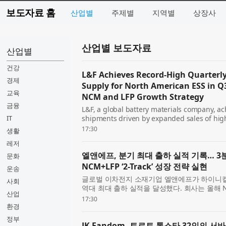
보도자료 홈
산업별
주제별
지역별
상장사
산업별 보도자료
산업별
건강
L&F Achieves Record-High Quarterl
경제
Supply for North American ESS in Q
교육
NCM and LFP Growth Strategy
금융
L&F, a global battery materials company, a
IT
shipments driven by expanded sales of high
company expects annual NCM shipments to si
17:30
생활
plan and will accelerate its...
레저
엘앤에프, 분기 최대 출하 실적 기록… 3분
문화
NCM+LFP ‘2-Track’ 성장 전략 실현
운송
글로벌 이차전지 소재기업 엘앤에프가 하이니켈
사회
역대 최대 출하 실적을 달성했다. 회사는 올해 
산업
게 상회할 것으로 전망했으며, 3분기부터는 북미
17:30
NCM과 LFP를...
환경
정부
JK Fandom, 트로트 톱스타 32인의 서