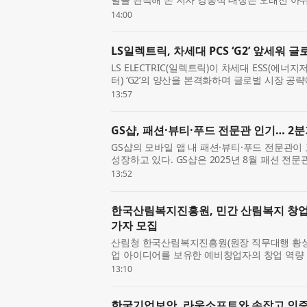
이 천체망원경으로 별을 직접 보고도 기대만큼
14:00
저 내비치는...
LS일렉트릭, 차세대 PCS ‘G2’ 앞세워 
LS ELECTRIC(일렉트릭)이 차세대 ESS(에너
터) ‘G2’의 양산을 본격화하며 글로벌 시장 공략
일 충남 천안사업장 DC팩토리에서 구자균 회장
13:57
한 가운데 ‘...
GS샵, 패션·뷰티·푸드 전문관 인기… 2분
GS샵의 모바일 앱 내 패션·뷰티·푸드 전문관이
성장하고 있다. GS샵은 2025년 8월 패션 전문관 
월에는 뷰티 전문관 ‘뷰티#(샵)’과 식품 전문관 
13:52
체제를...
한국산림복지진흥원, 민간 산림복지 창업·성장
가자 모집
산림청 한국산림복지진흥원(원장 직무대행 황성
업 아이디어를 보유한 예비창업자의 창업 역량 강
산림복지 창업·성장 패키지 FOR:SEED(예비창업
13:10
일까지 모집한...
한국기업보안, 라움소프트와 손잡고 인증