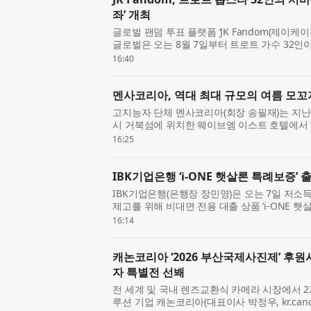
좌’ 개최
글로벌 팬덤 투표 플랫폼 ‘JK Fandom(제이
글로벌은 오는 8월 7일부터 트로트 가수 32인이
최후의 왕좌(TROT WAR : THE LAST THR
16:40
는 김용빈, 손...
멘사코리아, 역대 최대 규모의 여름 모꼬지 
고지능자 단체 멘사코리아(회장 송필재)는 지난 
시 거북섬에 위치한 웨이브엠 이스트 호텔에서 ‘
로 개최했다고 밝혔다. 이번 여름 모꼬지에는 1
16:25
행사 기준...
IBK기업은행 ‘i-ONE 햇살론 특례보증’ 
IBK기업은행(은행장 장민영)은 오는 7일 저소
제고를 위해 비대면 전용 대출 상품 ‘i-ONE 
다. 이번 상품은 지난 1월 출시한 대면 전용 상
16:14
전용 ...
캐논코리아 ‘2026 부산국제사진제’ 후
자 특별전 선봬
전 세계 및 국내 렌즈교환식 카메라 시장에서 2
루션 기업 캐논코리아(대표이사 박정우, kr.cano