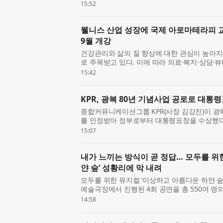
‘2026 부산국제사진제’의 후원사로 참여해 ‘캐논 미
15:52
Narratives’ ...
웰니스 산업 성장에 국제 아로마테라피 교육
9월 개강
건강관리와 삶의 질 향상에 대한 관심이 높아지
로 주목받고 있다. 이에 따라 의료·복지·상담·
전문 교육에 대한 관심도 함께 커지고 있으며
15:42
수요 역...
KPR, 광복 80년 기념사업 공로로 대통
종합커뮤니케이션그룹 KPR(사장 김강진)이 광
를 인정받아 정부로부터 대통령표창을 수상했다.
기여한 개인 63명과 5개 기관을 ‘광복 80년 기
15:07
기관 가운...
내가 느끼는 방식이 곧 정답… 모두를 위
얀 숲’ 성황리에 막 내려
모두를 위한 뮤지컬 ‘이상하고 아름다운 하얀 숲’
예술극장에서 진행된 4회 공연을 총 550여 명
원회 2026 어린이·청소년을 위한 예술지원사
14:58
장(대표 홍...