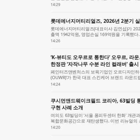
1만1094대의 계약을 기록했다고 6일 밝혔다. 이
14:29
의 계약 ...
롯데에너지머티리얼즈, 2026년 2분기 
롯데에너지머티리얼즈(대표이사 김연섭)가 202
출액 1942억원, 영업손실 169억원을 기록했다
승한 점이 가장 큰 개선 포인트다. 부채비율은 3
14:26
있다. 롯데에...
‘K-뷰티도 오우르로 통한다’ 오우르, 
한정판 ‘자작나무 수분 라인 컬래버’ 출시
페인터즈앤벤처스의 보육기업인 오르디자인하우
(OUWR)’가 한국 대표 스킨케어 브랜드 라운드랩
로벌(Olive Young US) 한정판 컬렉션을 
14:24
인, 패션이 결합된...
쿠시먼앤드웨이크필드 코리아, 63빌딩 통
구현 사례 소개
여의도 63빌딩이 ‘서울 퐁피두센터 한화’ 개관
복합문화공간으로 재탄생했다. 이번 리뉴얼의 초
립한 쿠시먼앤드웨이크필드 코리아(Cushman & W
14:20
설계 원칙과 ...