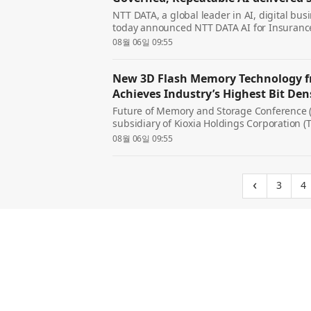
NTT DATA, a global leader in AI, digital bus
today announced NTT DATA AI for Insurance,
that converts complex core insurance workf
08월 06일 09:55
services. Built for highly...
New 3D Flash Memory Technology f
Achieves Industry’s Highest Bit De
Future of Memory and Storage Conference (F
subsidiary of Kioxia Holdings Corporation 
Corporation (Nasdaq: SNDK) today unveiled
08월 06일 09:55
Cell (QLC) 3D flash memory techno...
(cur
‹
3
4