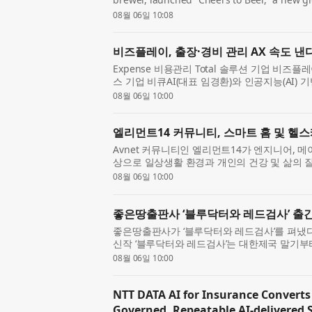
timeless role beer plays in culture and co
08월 06일 10:08
campaign is anchored by...
비즈플레이, 출장·경비 관리 AX 속도 낸
Expense 비용관리 Total 솔루션 기업 비즈
스 기업 비큐AI(대표 임경환)와 인공지능(AI) 
(B2E) 서비스 고도화를 위한 전략적 업무협약을
08월 06일 10:00
서울 영등...
엘리먼트14 커뮤니티, 스마트 홈 및 헬
Avnet 커뮤니티인 엘리먼트14가 엔지니어, 
상으로 일상생활 환경과 개인의 건강 및 삶의 
설계·제작하는 새로운 스마트 홈 및 헬스케어 
08월 06일 10:00
참가자들...
좋은땅출판사 ‘블루닥터와 레드검사’ 출
좋은땅출판사가 ‘블루닥터와 레드검사’를 펴냈다.
신작 ‘블루닥터와 레드검사’는 대한제국 말기부
을 선택한 두 가문의 100년을 따라가는 역사 
08월 06일 10:00
문과 법...
NTT DATA AI for Insurance Convert
Governed, Repeatable AI-delivered 