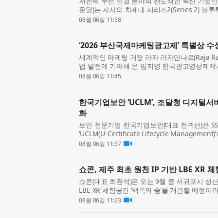
저전력 무선 연결 분야의 선도적인 혁신 기업인 실리
운달)는 자사의 차세대 시리즈2(Series 2) 블루투스 L
선 SoC인 ‘BG2B’를 발표했다. BG2B는 업계
08월 06일 11:58
제공함으로...
‘2026 부산국제마케팅광고제’ 특별상 수
세계적인 마케팅 거장 라자 라자만나르(Raja Ra
업 발전에 기여해 온 임지영 한국광고영상제작사
광고제(MAD STARS 2026)’에서 특별상을
08월 06일 11:45
MAD STARS)는 매년 혁...
한국기업보안 ‘UCLM’, 조달청 디지털
화
보안 전문기업 한국기업보안(대표 전귀선)은 SS
‘UCLM(U-Certificate Lifecycle Mana
록됐다고 밝혔다. 이번 등록으로 공공기관은 조
08월 06일 11:37
보다 간편한 조달 ...
쇼콘, 제주 최초 원천 IP 기반 LBE XR 
쇼콘(대표 최환석)은 오는 9월 중 서귀포시 성산
LBE XR 체험공간 ‘백록의 숲’을 개관할 예정이
시를 바라보는 데 머무르지 않고, VR HMD를
08월 06일 11:23
미션에 ...