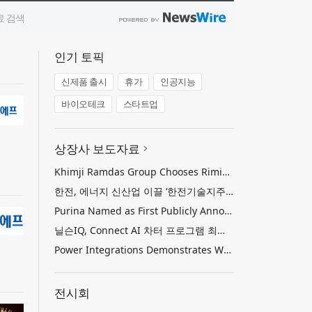
인기 토픽
신제품 출시
휴가
인공지능
바이오테크
스타트업
상장사 보도자료
Khimji Ramdas Group Chooses Rimini Street to Reduce SAP Support Costs, Protect 700+ Customizations and Reinvest Savings in Innovation
한전, 에너지 신산업 이끌 ‘한전기술지주’ 공식 출범
Purina Named as First Publicly Announced NIQ ConnectAI Charter Client
닐슨IQ, Connect AI 차터 프로그램 최초 고객사 ‘퓨리나’ 선정
Power Integrations Demonstrates World’s First 2200 V GaN Technology for Next-Era High-Voltage Power Systems
전시회