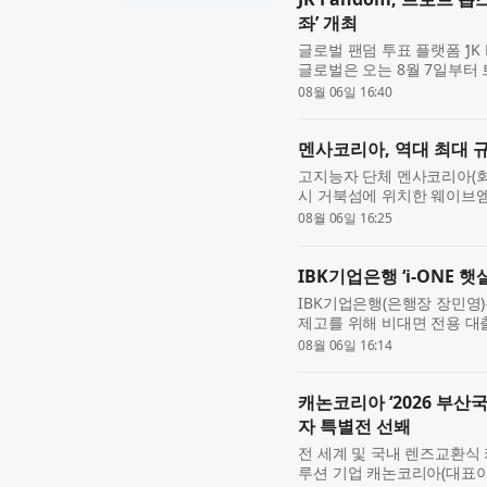
좌’ 개최
글로벌 팬덤 투표 플랫폼 ‘J
글로벌은 오는 8월 7일부터 
최후의 왕좌(TROT WAR : 
08월 06일 16:40
는 김용빈, 손...
멘사코리아, 역대 최대 규
고지능자 단체 멘사코리아(회장
시 거북섬에 위치한 웨이브엠 
로 개최했다고 밝혔다. 이번
08월 06일 16:25
행사 기준...
IBK기업은행 ‘i-ONE 
IBK기업은행(은행장 장민영
제고를 위해 비대면 전용 대출
다. 이번 상품은 지난 1월 
08월 06일 16:14
전용 ...
캐논코리아 ‘2026 부
자 특별전 선봬
전 세계 및 국내 렌즈교환식 
루션 기업 캐논코리아(대표이사 