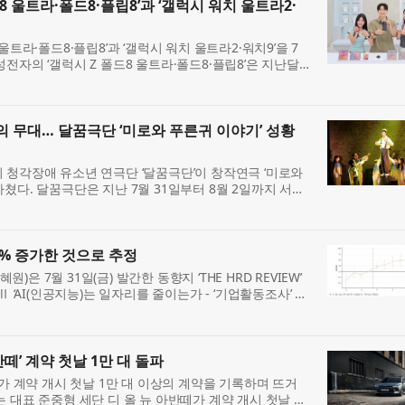
8 울트라·폴드8·플립8’과 ‘갤럭시 워치 울트라2·
울트라·폴드8·플립8’과 ‘갤럭시 워치 울트라2·워치9’을 7
전자의 ‘갤럭시 Z 폴드8 울트라·폴드8·플립8’은 지난달
일간 진행된 사전 판매에서 갤럭시 스마트폰 최고 기록인
 무대… 달꿈극단 ‘미로와 푸른귀 이야기’ 성황
 청각장애 유소년 연극단 ‘달꿈극단’이 창작연극 ‘미로와
쳤다. 달꿈극단은 지난 7월 31일부터 8월 2일까지 서울
서 ‘미로와 푸른귀 이야기’를 총 3회 공연했다. 이번 공
.9% 증가한 것으로 추정
 7월 31일(금) 발간한 동향지 ‘THE HRD REVIEW’
Ⅱ ‘AI(인공지능)는 일자리를 줄이는가 - ‘기업활동조사’ 패
’를 통해 AI 활용 전후 기업의 고용 변화를 분석했다. ※
떼’ 계약 첫날 1만 대 돌파
’가 계약 개시 첫날 1만 대 이상의 계약을 기록하며 뜨거
 대표 준중형 세단 디 올 뉴 아반떼가 계약 개시 첫날 총