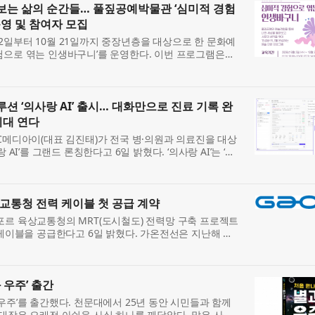
보는 삶의 순간들… 풀짚공예박물관 ‘심미적 경험
운영 및 참여자 모집
2일부터 10월 21일까지 중장년층을 대상으로 한 문화예
험으로 엮는 인생바구니’를 운영한다. 이번 프로그램은
 중장년 감상 프로그램의 일환으로, 풀짚공예와 예술 작품
루션 ‘의사랑 AI’ 출시… 대화만으로 진료 기록 완
시대 연다
기업 GC메디아이(대표 김진태)가 전국 병·의원과 의료진을 대상
 AI’를 그랜드 론칭한다고 6일 밝혔다. ‘의사랑 AI’는 ‘시
건 아래, 국내 시장 점유율 1위 전자차트(EMR) ‘의사
교통청 전력 케이블 첫 공급 계약
포르 육상교통청의 MRT(도시철도) 전력망 구축 프로젝트
 케이블을 공급한다고 6일 밝혔다. 가온전선은 지난해 육
주를 확보하며, 향후 MRT를 비롯한 공공 배전 프로젝트
 우주’ 출간
우주’를 출간했다. 천문대에서 25년 동안 시민들과 함께
 대장은 오래전 아쉬운 사실 하나를 깨달았다. 많은 사람