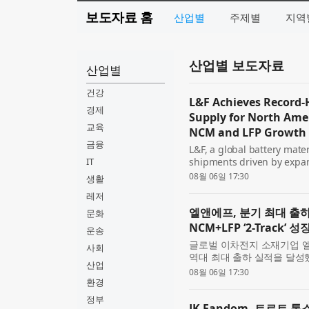
보도자료 홈
산업별
주제별
지역
산업별 보도자료
산업별
건강
L&F Achieves Record-
경제
Supply for North Ame
교육
NCM and LFP Growth 
금융
L&F, a global battery mate
IT
shipments driven by expan
company expects annual NCM
08월 06일 17:30
생활
plan and will accelerate its
레저
엘앤에프, 분기 최대 출하 
문화
NCM+LFP ‘2-Track’ 
운송
글로벌 이차전지 소재기업 
사회
역대 최대 출하 실적을 달성했
산업
게 상회할 것으로 전망했으며,
08월 06일 17:30
NCM과 LFP를...
환경
정부
JK Fandom, 트로트 