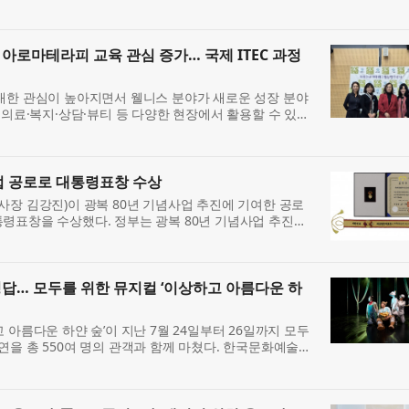
사로 참여해 ‘캐논 미래작가전 Humanity: Endless
아로마테라피 교육 관심 증가… 국제 ITEC 과정
대한 관심이 높아지면서 웰니스 분야가 새로운 성장 분야
 의료·복지·상담·뷰티 등 다양한 현장에서 활용할 수 있는
께 커지고 있으며, 아로마테라피를 체계적으로 배우려는
사업 공로로 대통령표창 수상
사장 김강진)이 광복 80년 기념사업 추진에 기여한 공로
령표창을 수상했다. 정부는 광복 80년 기념사업 추진에
을 ‘광복 80년 기념사업 유공자’로 선정했다. KPR은 수상
정답… 모두를 위한 뮤지컬 ‘이상하고 아름다운 하
 아름다운 하얀 숲’이 지난 7월 24일부터 26일까지 모두
연을 총 550여 명의 관객과 함께 마쳤다. 한국문화예술위
을 위한 예술지원사업 선정작인 이 작품은 창작꿈터 놀이공