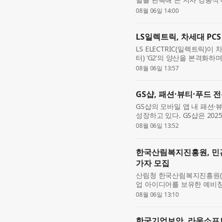
이 천체망원경으로 별을 직
08월 06일 14:00
저 내비치는...
LS일렉트릭, 차세대 PCS
LS ELECTRIC(일렉트릭)
터) ‘G2’의 양산을 본격화하
일 충남 천안사업장 DC팩토
08월 06일 13:57
한 가운데 ‘...
GS샵, 패션·뷰티·푸드 
GS샵의 모바일 앱 내 패션
성장하고 있다. GS샵은 2025
월에는 뷰티 전문관 ‘뷰티#(샵
08월 06일 13:52
체제를...
한국산림복지진흥원, 민간 
가자 모집
산림청 한국산림복지진흥원(
업 아이디어를 보유한 예비창업
산림복지 창업·성장 패키지 FO
08월 06일 13:10
일까지 모집한...
한국기업보안, 라움소프트