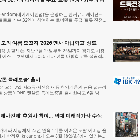
K Fandom(제이케이팬덤)’을 운영하는 팬커뮤니케이션즈
트로트 가수 32인이 참여하는 토너먼트 투표 ‘트롯 전쟁 -
THE LAST THRONE)’를 개최한다고 밝혔다. 이번 캠페인에
모의 여름 모꼬지 ‘2026 멘사 마법학교’ 성료
 송필재)는 지난 7월 25일부터 26일까지 경기도 시흥
이스트 호텔에서 ‘2026 멘사 여름 마법학교’를 성공적으
 여름 모꼬지에는 130여 명의 회원과 가족이 참여해 여름
햇살론 특례보증’ 출시
)은 오는 7일 저소득·저신용자 등 취약계층의 금융 접근성
 상품 ‘i-ONE 햇살론 특례보증’을 출시한다고 6일 밝혔
출시한 대면 전용 상품 ‘IBK햇살론 특례보증’에 이은 비대면
산국제사진제’ 후원사 참여… 역대 미래작가상 수상
카메라 시장에서 23년 연속 1위를 이어온 토탈 이미징 솔
박정우, kr.canon)가 오는 8월 18일(화)까지 열리는