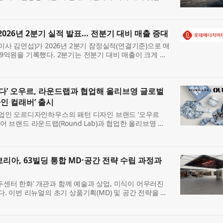
고 6일 밝혔다. 이는 2020년 4월 출시된 7세대 아반떼
026년 2분기 실적 발표… 전분기 대비 매출 증대
 김연섭)가 2026년 2분기 잠정실적(연결기준)으로 매
169억원을 기록했다. 2분기는 전분기 대비 매출이 크게 상
트다. 부채비율은 31.5%, 차입금비율은 18%를 유지하고
한다’ 오우르, 라운드랩과 협업해 올리브영 글로벌
인 컬래버’ 출시
인 오르디자인하우스의 패턴 디자인 브랜드 ‘오우르
케어 브랜드 라운드랩(Round Lab)과 협업한 올리브영 글
) 한정판 컬렉션을 선보인다. 이번 협업은 한국 스킨케어와 디자
아, 63빌딩 통합 MD·공간 전략 수립 과정과
두센터 한화’ 개관과 함께 예술과 상업, 미식이 어우러진
 이번 리뉴얼의 초기 상품기획(MD) 및 공간 전략을 수
(Cushman & Wakefield Korea)가 컨설팅 당시의