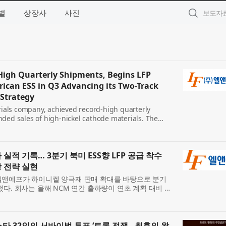
별
상장사
사진
High Quarterly Shipments, Begins LFP
rican ESS in Q3 Advancing its Two-Track
Strategy
rials company, achieved record-high quarterly
ded sales of high-nickel cathode materials. The
 shipments to significantly surpass its initial
...
실적 기록… 3분기 북미 ESS향 LFP 공급 착수
성장 전략 실현
엘앤에프가 하이니켈 양극재 판매 확대를 바탕으로 분기
다. 회사는 올해 NCM 연간 출하량이 연초 계획 대비 크
 3분기부터는 북미 ESS향 LFP 양극재 공급도 시작하며
톱스타 32인의 서바이벌 투표 ‘트롯 전쟁 - 최후의 왕