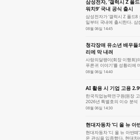
삼성전자, ‘갤럭시 Z 폴드
워치9’ 국내 공식 출시
삼성전자가 ‘갤럭시 Z 폴드8 
일부터 국내에 출시한다. 삼성
28일부터 8월 3일까지 7
08월 06일 14:45
144만 대 판...
청각장애 유소년 배우들의
리에 막 내려
사랑의달팽이(회장 이행희)의
푸른귀 이야기’를 성황리에 마
중구에 위치한 CKL스테이지에
08월 06일 14:40
연은 회...
AI 활용 시 기업 고용 2
한국직업능력연구원(원장 고혜원)은
2026년 특별호의 이슈 분석 
널로 본 AI 활용의 고용 효과
08월 06일 14:30
이번 분...
현대자동차 ‘디 올 뉴 아반
현대자동차 ‘디 올 뉴 아반떼
운 관심을 입증했다. 현대차는