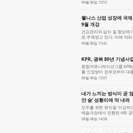
‘2026 부산국제사진제’의 후원
08월 06일 15:52
Narratives’ ...
웰니스 산업 성장에 국제 
9월 개강
건강관리와 삶의 질 향상에 
로 주목받고 있다. 이에 따라
전문 교육에 대한 관심도 함
08월 06일 15:42
수요 역...
KPR, 광복 80년 기념
종합커뮤니케이션그룹 KPR(
를 인정받아 정부로부터 대통
기여한 개인 63명과 5개 기관
08월 06일 15:07
기관 가운...
내가 느끼는 방식이 곧 
얀 숲’ 성황리에 막 내려
모두를 위한 뮤지컬 ‘이상하고
예술극장에서 진행된 4회 공
원회 2026 어린이·청소년
08월 06일 14:58
장(대표 홍...