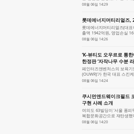
1만1094대의 계약을 기록했다
08월 06일 14:29
의 계약 ...
롯데에너지머티리얼즈, 2
롯데에너지머티리얼즈(대표이사
출액 1942억원, 영업손실 
승한 점이 가장 큰 개선 포인
08월 06일 14:26
있다. 롯데에...
‘K-뷰티도 오우르로 통
한정판 ‘자작나무 수분 라
페인터즈앤벤처스의 보육기업
(OUWR)’가 한국 대표 스킨
로벌(Olive Young US
08월 06일 14:24
인, 패션이 결합된...
쿠시먼앤드웨이크필드 코리
구현 사례 소개
여의도 63빌딩이 ‘서울 퐁피
복합문화공간으로 재탄생했다.
립한 쿠시먼앤드웨이크필드 코리아
08월 06일 14:20
설계 원칙과 ...