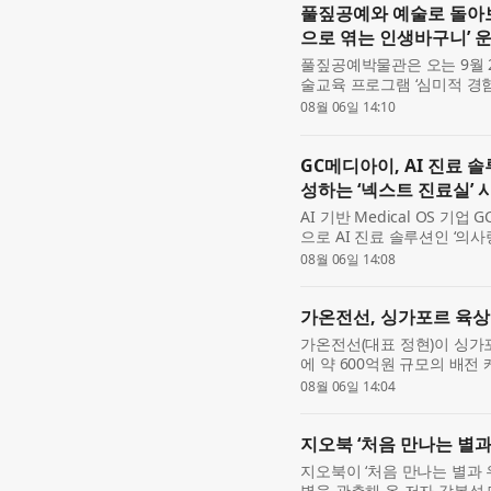
풀짚공예와 예술로 돌아
으로 엮는 인생바구니’ 
풀짚공예박물관은 오는 9월 
술교육 프로그램 ‘심미적 경
2026 꿈다락 문화예술학교
08월 06일 14:10
을 매개로 참여...
GC메디아이, AI 진료 솔
성하는 ‘넥스트 진료실’ 
AI 기반 Medical OS 
으로 AI 진료 솔루션인 ‘의사랑
작, 넥스트 진료실’이라는 슬로
08월 06일 14:08
랑’의 노...
가온전선, 싱가포르 육상
가온전선(대표 정현)이 싱가
에 약 600억원 규모의 배전
상교통청 벤더 등록 후 첫 수
08월 06일 14:04
수주 확대를 ...
지오북 ‘처음 만나는 별과
지오북이 ‘처음 만나는 별과 
별을 관측해 온 저자 강봉석