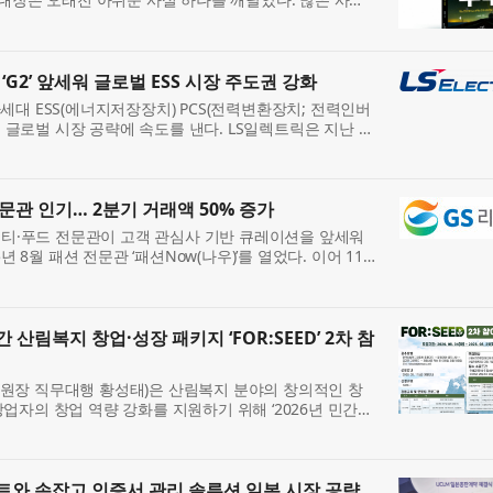
접 보고도 기대만큼 감동하지 못하거나 때로는 실망감마
 ‘G2’ 앞세워 글로벌 ESS 시장 주도권 강화
이 차세대 ESS(에너지저장장치) PCS(전력변환장치; 전력인버
며 글로벌 시장 공략에 속도를 낸다. LS일렉트릭은 지난 5
리에서 구자균 회장을 비롯한 임직원 및 관계자들이 참석
전문관 인기… 2분기 거래액 50% 증가
·뷰티·푸드 전문관이 고객 관심사 기반 큐레이션을 앞세워
년 8월 패션 전문관 ‘패션Now(나우)’를 열었다. 이어 11
)’과 식품 전문관 ‘맛있는 발견’을 추가로 열며 3개 전문관
산림복지 창업·성장 패키지 ‘FOR:SEED’ 2차 참
원장 직무대행 황성태)은 산림복지 분야의 창의적인 창
자의 창업 역량 강화를 지원하기 위해 ‘2026년 민간
R:SEED(예비창업패키지)’ 2차 참가기업을 오는 8월 25
와 손잡고 인증서 관리 솔루션 일본 시장 공략