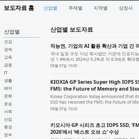
보도자료 홈
산업별
주제별
지역별
상장사
산업별 보도자료
산업별
건강
직능연, 기업의 AI 활용 확산과 기업 간 
경제
국내 일정 규모 이상 회사법인 가운데 인공지능(A
교육
년 1.4%에서 2024년 9.2%로 약 6.5배로 확
에 못 미쳤으며, 기업 규모와 산업에 따른 격
금융
08월 07일 10:30
구원(원장 고혜...
IT
생활
KIOXIA GP Series Super High IOPS S
레저
FMS: the Future of Memory and Sto
문화
Kioxia Corporation today announced that i
SSD has received the FMS: the Future of Me
운송
award in the ‘Specialized Storage’ category
08월 07일 10:20
사회
recognize product and solution ...
산업
키오시아 GP 시리즈 초고 IOPS SSD, 
환경
2026’에서 ‘베스트 오브 쇼’ 수상
정부