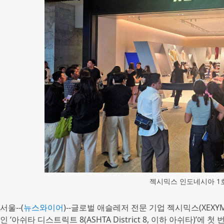
젝시믹스 인도네시아 1
서울--(
뉴스와이어
)--글로벌 애슬레저 전문 기업 젝시믹스(XEX
인 ‘아쉬타 디스트릭트 8(ASHTA District 8, 이하 아쉬타)’