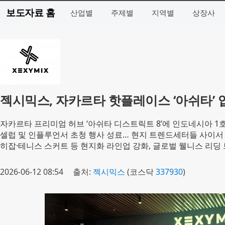
보도자료 홈
산업별
주제별
지역별
상장사
젝시믹스, 자카르타 핫플레이스 ‘아쉬타’ 
자카르타 프리미엄 허브 ‘아쉬타 디스트릭트 8’에 인도네시아 1
셀럽 및 인플루언서 초청 행사 성료… 현지 트렌드세터들 사이서
히잡·테니스 스커트 등 현지화 라인업 강화, 글로벌 웰니스 리딩
2026-06-12 08:54
출처:
젝시믹스
(코스닥
337930
)