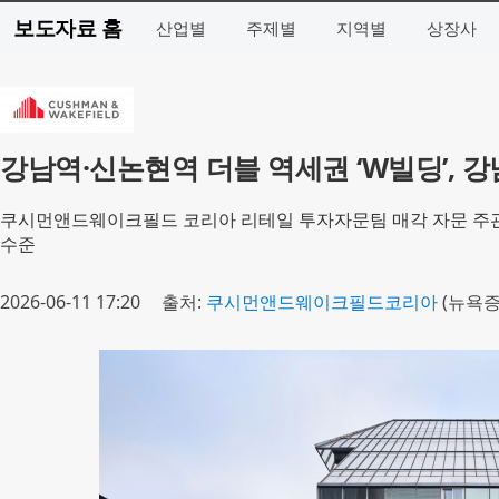
보도자료 홈
산업별
주제별
지역별
상장사
강남역·신논현역 더블 역세권 ‘W빌딩’, 
쿠시먼앤드웨이크필드 코리아 리테일 투자자문팀 매각 자문 주관…
수준
2026-06-11 17:20
출처:
쿠시먼앤드웨이크필드코리아
(뉴욕증