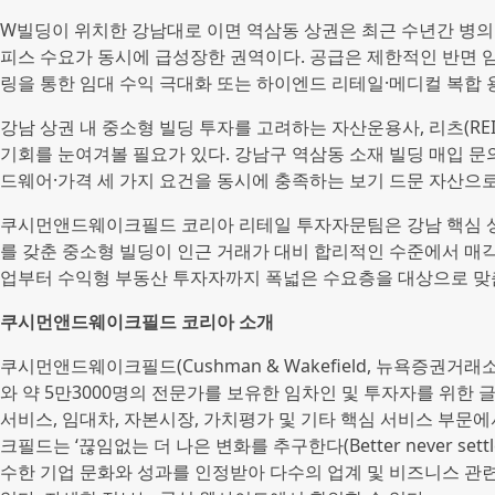
W빌딩이 위치한 강남대로 이면 역삼동 상권은 최근 수년간 병의
피스 수요가 동시에 급성장한 권역이다. 공급은 제한적인 반면 
링을 통한 임대 수익 극대화 또는 하이엔드 리테일·메디컬 복합 
강남 상권 내 중소형 빌딩 투자를 고려하는 자산운용사, 리츠(REIT
기회를 눈여겨볼 필요가 있다. 강남구 역삼동 소재 빌딩 매입 문
드웨어·가격 세 가지 요건을 동시에 충족하는 보기 드문 자산으로
쿠시먼앤드웨이크필드 코리아 리테일 투자자문팀은 강남 핵심 상
를 갖춘 중소형 빌딩이 인근 거래가 대비 합리적인 수준에서 매각
업부터 수익형 부동산 투자자까지 폭넓은 수요층을 대상으로 맞
쿠시먼앤드웨이크필드 코리아 소개
쿠시먼앤드웨이크필드(Cushman & Wakefield, 뉴욕증권거래소:
와 약 5만3000명의 전문가를 보유한 임차인 및 투자자를 위한 
서비스, 임대차, 자본시장, 가치평가 및 기타 핵심 서비스 부문
크필드는 ‘끊임없는 더 나은 변화를 추구한다(Better never se
수한 기업 문화와 성과를 인정받아 다수의 업계 및 비즈니스 관