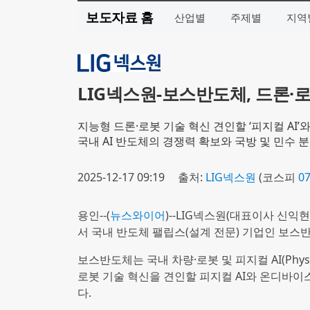
보도자료 홈
산업별
주제별
지역
LIG넥스원-보스반도체, 드론·로
지능형 드론·로봇 기술 혁신 견인할 ‘피지컬 AI’와
국내 AI 반도체의 경쟁력 확보와 국방 및 민수 분
2025-12-17 09:19
출처:
LIG넥스원
(코스피
0
용인--(
뉴스와이어
)--LIG넥스원(대표이사 신익
서 국내 반도체 팰립스(설계 전문) 기업인 보스반
보스반도체는 국내 차량·로봇 및 피지컬 AI(Phys
로봇 기술 혁신을 견인할 피지컬 AI와 온디바이스 A
다.