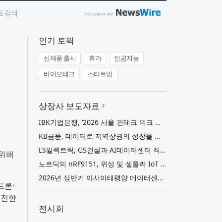
인기 토픽
신제품 출시
휴가
인공지능
바이오테크
스타트업
상장사 보도자료
IBK기업은행, ‘2026 서울 핀테크 위크 데모데이 with IBK기업은행’ 참가기업 모집
KB금융, 데이터로 지역상권의 성장을 지원하는 ‘2026 KB상권활성화 인사이트’ 발간
LS일렉트릭, GS건설과 AI데이터센터 직류 배전 사업 협력
 위해
노르딕의 nRF9151, 위성 및 셀룰러 IoT 기반 새로운 차원의 커넥티드 기기 개발 지원
2026년 상반기 아시아태평양 데이터센터 파이프라인 26.5GW로 사상 최대 기록… 한국 수도권 데이터센터 시장도 임차·개발 수요 동반 확대
드론·
추진한
전시회