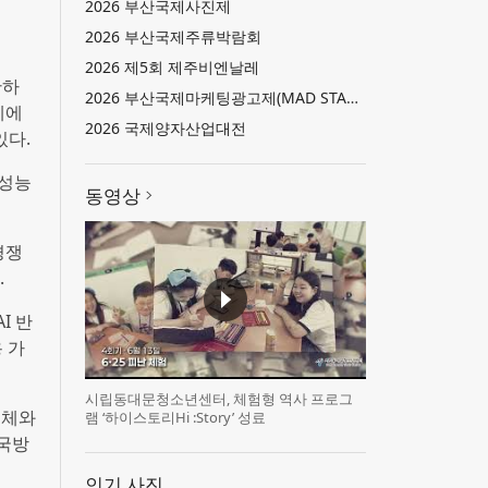
2026 부산국제사진제
2026 부산국제주류박람회
2026 제5회 제주비엔날레
단하
2026 부산국제마케팅광고제(MAD STARS 2026)
체에
2026 국제양자산업대전
있다.
 성능
동영상
경쟁
.
I 반
 가
시립동대문청소년센터, 체험형 역사 프로그
도체와
램 ‘하이스토리Hi :Story’ 성료
 국방
인기 사진