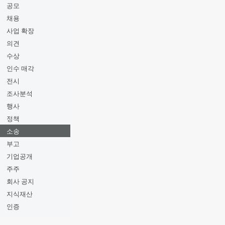
공모
채용
사업 확장
의견
수상
인수 매각
전시
조사분석
행사
정책
소송
부고
기업공개
주주
회사 공지
지식재산
인증