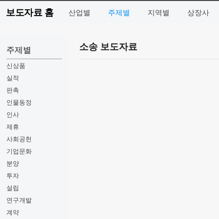
보도자료 홈
산업별
주제별
지역별
상장사
소송 보도자료
주제별
신상품
실적
판촉
인물동정
인사
제휴
사회공헌
기업문화
분양
투자
설립
연구개발
계약