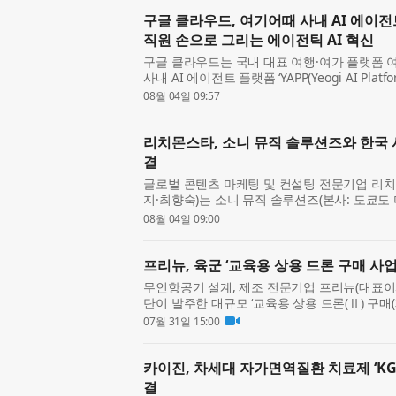
구글 클라우드, 여기어때 사내 AI 에이전트
직원 손으로 그리는 에이전틱 AI 혁신
구글 클라우드는 국내 대표 여행·여가 플랫폼
사내 AI 에이전트 플랫폼 ‘YAPP(Yeogi AI Platf
신을 이끌고 있다고 밝혔다. 여기어때는 비즈
08월 04일 09:57
데이터 ...
리치몬스타, 소니 뮤직 솔루션즈와 한국 
결
글로벌 콘텐츠 마케팅 및 컨설팅 전문기업 리치몬스타
지·최향숙)는 소니 뮤직 솔루션즈(본사: 도쿄도 
하는 이벤트 솔루션 사업 중 올여름 이후 일본
08월 04일 09:00
먼트 이벤...
프리뉴, 육군 ‘교육용 상용 드론 구매 사업
무인항공기 설계, 제조 전문기업 프리뉴(대표
단이 발주한 대규모 ‘교육용 상용 드론(Ⅱ) 구매
정돼 계약을 체결했다고 31일 밝혔다. 이번 사
07월 31일 15:00
립하고 ‘50...
카이진, 차세대 자가면역질환 치료제 ‘KG
결