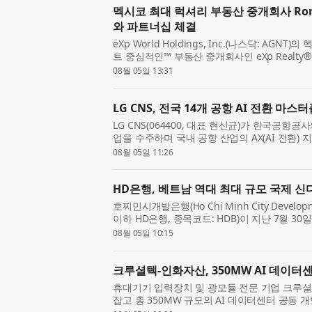
멕시코 최대 럭셔리 부동산 중개회사 Ronival 
와 파트너십 체결
eXp World Holdings, Inc.(나스닥: AG
트 중심적인™ 부동산 중개회사인 eXp Real
(Baja California Sur) 지역에서 거래 건수 기준
08월 05일 13:31
Estate(이하 Ronival)...
LG CNS, 전국 14개 공항 AI 전환 마
LG CNS(064400, 대표 현신균)가 한국공항공사의
업을 수주하며 국내 공항 산업의 AX(AI 전환) 
제주 등 전국 14개 공항 운영 전반에 AI를 적
08월 05일 11:26
을 수립...
HD은행, 베트남 역대 최대 규모 국제 
호찌민시개발은행(Ho Chi Minh City Development
이하 HD은행, 종목코드: HDB)이 지난 7월 30
Development Bank), 스탠다드차타드(Standa
08월 05일 10:15
과 7억2100만달러 규모의 국제 신...
크루셜텍-인화자산, 350MW AI 데이터
휴대기기 입력장치 및 광모듈 전문 기업 크루셜
잡고 총 350MW 규모의 AI 데이터센터 공동 개