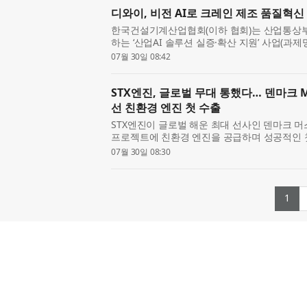
디와이, 비전 AI로 크레인 제조 품질혁신
한국건설기계산업협회(이하 협회)는 산업통상부
하는 ‘산업AI 솔루션 실증·확산 지원’ 사업(과제
위한 산업AI 솔루션 실증·확산 사업)의 주관기
07월 30일 08:42
수했다...
STX엔진, 글로벌 무대 통했다… 덴마크 M
선 친환경 엔진 첫 수출
STX엔진이 글로벌 해운 최대 선사인 덴마크 머
프로젝트에 친환경 엔진을 공급하며 성공적인 첫
은 중국 NTS조선소와 1만9000TEU급 초대형 컨
07월 30일 08:30
척)에 탑재될 선박...
(c
1