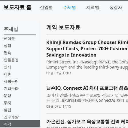
보도자료 홈
산업별
주제별
지역별
상장사
계약 보도자료
주제별
신상품
Khimji Ramdas Group Chooses Rimin
실적
Support Costs, Protect 700+ Custom
판촉
Savings in Innovation
인물동정
Rimini Street, Inc. (Nasdaq: RMNI), the Sof
인사
Company™ and the leading third-party supp
VMware software, today announced that Kh
08월 07일 15:03
제휴
largest privately held c...
사회공헌
닐슨IQ, Connect AI 차터 프로그램 최
기업문화
소비자 인텔리전스 분야 글로벌 선도 기업 닐슨IQ(
분양
는 퓨리나(Purina)를 자사의 ‘ConnectAI 차터 프
투자
Program)’의 최초 고객사로 선정했다고 발표
08월 07일 14:15
설립
어, 펫케어, 뷰티, 음료 ...
연구개발
가온전선, 싱가포르 육상교통청 전력 케이
계약