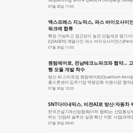
has joined its Certified Service Provider (C
07월 30일 11:50
the Nordic region...
엑스프레스 지노믹스, 파스 바이오사이언
워크에 합류
확장 가능하고 접근성이 높은 단일세포 염기서
(QIAGEN) 계열사인 파스 바이오사이언스(Parse 
노믹스(Xpress Genomics) 가 자사의 인증 서비스 
07월 30일 11:50
Provider, CSP) 프...
퀀텀에어로, 전남테크노파크와 협약… 고
행 모듈 개발 착수
방산 AI 스타트업 퀀텀에어로(Quantum Aero
흥드론센터 입주기업 역량강화 지원사업’ 협약을
는 온보드 AI 자율비행 드론 개발에 착수했다
07월 30일 10:20
강화 지원사업은...
SNT다이내믹스, 비전AI로 방산·자동차 
한국건설기계산업협회(이하 협회)는 산업통상부
하는 ‘산업AI 솔루션 실증·확산 지원’ 사업(과제
위한 산업AI 솔루션 실증·확산 사업)의 주관기
07월 30일 09:45
수했다...