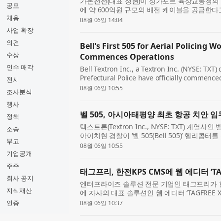
가온전선(대표 정현)이 싱가포르 육상교통청의 
공모
에 약 600억원 규모의 배전 케이블을 공급한다
채용
상교통청 벤더 등록 후 첫 수주를 확보하며, 향
08월 06일 14:04
수주 확대를 ...
사업 확장
의견
Bell’s First 505 for Aerial Policing W
수상
Commences Operations
인수 매각
Bell Textron Inc., a Textron Inc. (NYSE: TX
Prefectural Police have officially commenced
전시
utilizing the Bell 505, marking a landmark 
08월 06일 10:55
조사분석
Pacific region. A ceremon...
행사
벨 505, 아시아태평양 최초 항공 치안 임
정책
텍스트론(Textron Inc., NYSE: TXT) 계열사인 벨
소송
아이치현 경찰이 ‘벨 505(Bell 505)’ 헬리
부고
시작했다고 발표했다. 이는 아시아태평양 지역 
08월 06일 10:55
나고...
기업공개
주주
태그프리, 한전KPS CMS에 웹 에디터 ‘TAGF
회사 공지
엔터프라이즈 솔루션 전문 기업인 태그프리가 한
지식재산
에 자사의 대표 솔루션인 웹 에디터 ‘TAGFREE X-
이번 공급을 통해 한전KPS는 CMS 내 웹 콘텐
인증
08월 06일 10:37
고, 다양한 웹 ...