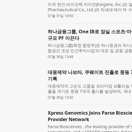
미국 한인 바이오텍 카이진(Kaigene, Inc.)은
Pharmaceutical Co., Ltd.)과 차세대 태아 F
독점 개발 및 상업화를 위한 라이선스 계약을 
07월 31일 10:50
다이쇼제약은 ...
하나금융그룹, One IB로 잠실 스포츠·
규모 PF 이끈다
하나금융그룹(회장 함영주)은 하나증권과 하나은행
합공간 조성 민간투자사업’의 대표 및 공동 금
젝트파이낸싱(PF)을 추진한다고 30일 밝혔다
07월 30일 13:48
이스파크(가칭)...
대웅제약 나보타, 쿠웨이트 진출로 중동 7
기록
대웅제약의 고순도·고품질 프리미엄 보툴리눔 톡신
출을 계기로 중동 7개국 출시를 달성하며, 국내
을 세웠다. 대웅제약(대표 이창재·박성수)은 20
07월 30일 13:30
량 공급을 ...
Xpress Genomics Joins Parse Bioscien
Provider Network
Parse Biosciences , the leading provider of 
sequencing, and a QIAGEN company, today