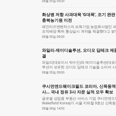
일 본사 회의실에서 인화자산과 ‘350MW AI
08월 05일 09:30
밝혔다. 이번...
화상병 저항 사과대목 ‘G대목’, 조기 완
충북농기원 이전
페인터즈앤벤처스의 보육기업 농업회사법인 
조직배양 특허 통상실시 계약을 체결했다고 밝혔
대목 기내 대량증식 배양 방법’에 대한 조직배
08월 05일 09:30
전염성이 ...
와일리-제이디솔루션, 오디오 딥테크 제품
결
와일리(대표이사 박수인)와 제이디솔루션(대표이
루션이 보유한 오디오 딥테크 기술을 소비자 시
케팅·유통 공동사업 계약을 체결했다고 5일 밝
08월 05일 09:00
커 ‘하룬제(ha...
쿠시먼앤드웨이크필드 코리아, 신목동역 
사… 국내 정유 3사 자문 실적 모두 확보
글로벌 상업용 부동산 서비스 기업 쿠시먼앤드웨
Wakefield Korea)가 서울 지하철 9호선 
을 모두 수행했다고 밝혔다. 쿠시먼앤드웨이크필
08월 04일 14:50
유 3사(GS칼텍스·HD...