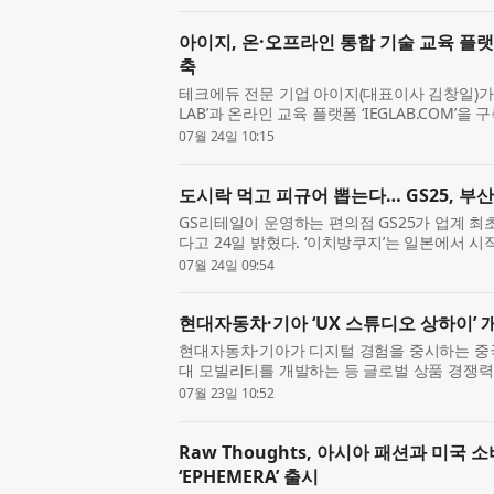
from 2024-2028....
아이지, 온·오프라인 통합 기술 교육 플랫폼 
축
테크에듀 전문 기업 아이지(대표이사 김창일)가 
LAB’과 온라인 교육 플랫폼 ‘IEGLAB.COM’
교육 플랫폼 운영을 본격화했다. 아이지는 지난
07월 24일 10:15
미래 산업 분야...
도시락 먹고 피규어 뽑는다… GS25, 부
GS리테일이 운영하는 편의점 GS25가 업계 최
다고 24일 밝혔다. ‘이치방쿠지’는 일본에서 시작
오스크에서 직접 결제한 뒤, 원하는 쿠폰을 선
07월 24일 09:54
방식이다...
현대자동차·기아 ‘UX 스튜디오 상하이’ 
현대자동차·기아가 디지털 경험을 중시하는 중
대 모빌리티를 개발하는 등 글로벌 상품 경쟁력
상하이시 징안구에 사용자 경험(User Experienc
07월 23일 10:52
오 상하이(UX ...
Raw Thoughts, 아시아 패션과 미국
‘EPHEMERA’ 출시