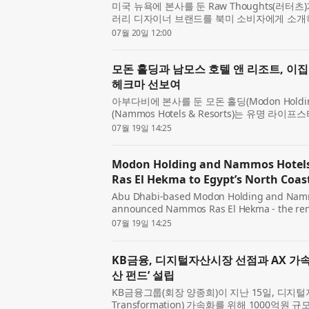
미국 뉴욕에 본사를 둔 Raw Thoughts(러터
러리 디자이너 브랜드를 북미 소비자에게 소개
‘EPHEMERA(에페메라)’를 20일 선보였다고
07월 20일 12:00
라인 패션 마켓...
모돈 홀딩과 남모스 호텔 앤 리조트, 이
헤크마 선보여
아부다비에 본사를 둔 모돈 홀딩(Modon Hold
(Nammos Hotels & Resorts)는 유명 
가 이집트에서 처음으로 선보이는 완전 통합형 
07월 19일 14:25
(Nammos Ras El Hekma)를 발표...
Modon Holding and Nammos Hotels
Ras El Hekma to Egypt’s North Coas
Abu Dhabi-based Modon Holding and Namm
announced Nammos Ras El Hekma - the renow
brand’s first fully integrated destination i
07월 19일 14:25
Yemm precinct, the development will ...
KB금융, 디지털자산시장 선점과 AX 가
산 펀드’ 설립
KB금융그룹(회장 양종희)이 지난 15일, 디지털
Transformation) 가속화를 위해 1000억원 