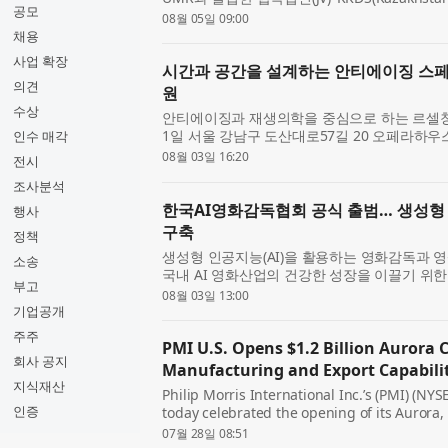
공모
을 정식 개소하고, 중앙아시아 드론 시장 공략
08월 05일 09:00
밝혔다. 이번 ...
채용
사업 확장
시간과 공간을 설계하는 안티에이징 스페이
의견
원
수상
안티에이징과 재생의학을 중심으로 하는 르셀청
1일 서울 강남구 도산대로57길 20 오페라하우
인수 매각
담의원은 개원 당일 정·재계와 문화예술계 인사
08월 03일 16:20
전시
철학과 운영...
조사분석
한국AI영화감독협회 공식 출범… 생성형 
행사
구축
정책
생성형 인공지능(AI)을 활용하는 영화감독과 
소송
국내 AI 영화산업의 건강한 성장을 이끌기 위한 
부고
Association of AI Film Directors, K
08월 03일 13:00
지난 7월 15일 서...
기업공개
주주
PMI U.S. Opens $1.2 Billion Aurora
회사 공지
Manufacturing and Export Capabili
지식재산
Philip Morris International Inc.’s (PMI) (NYS
인증
today celebrated the opening of its Auror
a landmark investment representing total ca
07월 28일 08:51