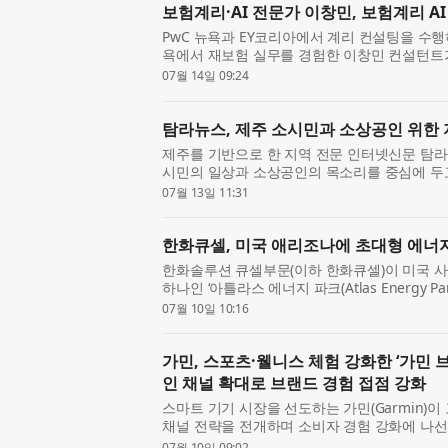
보험계리·AI 전문가 이창민, 보험계리 AI
PwC 뉴욕과 EY코리아에서 계리 컨설팅을 수행하고
욕에서 재보험 실무를 경험한 이창민 컨설턴트가
‘계리AI코리아’를 출범했다고 밝혔다. 계리A
07월 14일 09:24
AI 도입 초기 ...
탐라뉴스, 제주 소시민과 소상공인 위한
제주를 기반으로 한 지역 전문 인터넷신문 탐라
시민의 일상과 소상공인의 목소리를 중심에 두고
을 지향한다. 단순한 사고 보도에 그치지 않고,
07월 13일 11:31
깊이 있...
한화큐셀, 미국 애리조나에 초대형 에너
한화솔루션 큐셀부문(이하 한화큐셀)이 미국 사
하나인 ‘아틀라스 에너지 파크(Atlas Energy P
이 중 일부 자산의 매각을 최근 완료했다. 애리조나
07월 10일 10:16
한 아...
가민, 스포츠·웰니스 체험 강화한 ‘가민
인 채널 확대로 브랜드 경험 접점 강화
스마트 기기 시장을 선도하는 가민(Garmin)
채널 전략을 전개하며 소비자 경험 강화에 나선
점과 더현대 서울점을 신규 오픈한 데 이어, 차
07월 10일 09:02