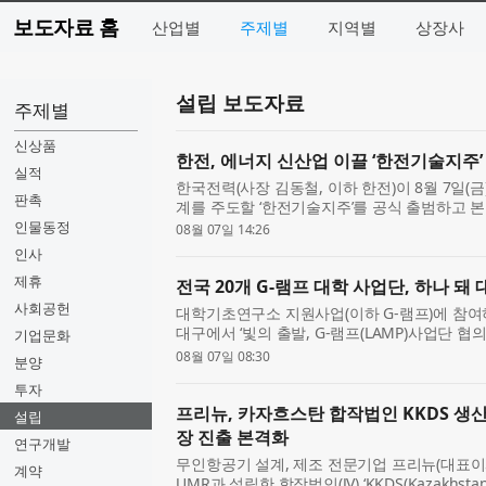
보도자료 홈
산업별
주제별
지역별
상장사
설립 보도자료
주제별
신상품
한전, 에너지 신산업 이끌 ‘한전기술지주’
실적
한국전력(사장 김동철, 이하 한전)이 8월 7일(
판촉
계를 주도할 ‘한전기술지주’를 공식 출범하고 본
에는 기후에너지환경부 김성환 장관, 더불어민주
인물동정
08월 07일 14:26
광주통...
인사
제휴
전국 20개 G-램프 대학 사업단, 하나 
사회공헌
대학기초연구소 지원사업(이하 G-램프)에 참여하
대구에서 ‘빛의 출발, G-램프(LAMP)사업단 
기업문화
20개 사업단의 사업단장을 비롯해 교육부와 
08월 07일 08:30
분양
데 G-램프사...
투자
프리뉴, 카자흐스탄 합작법인 KKDS 생
설립
장 진출 본격화
연구개발
무인항공기 설계, 제조 전문기업 프리뉴(대표이
계약
UMR과 설립한 합작법인(JV) ‘KKDS(Kazakhstan