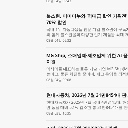
프로(Tire Pro) 매장에서 콘티넨탈타이어 판
08월 04일 09:43
이어 한국영업부문 김성 ...
불스원, 미미미누와 ‘역대급 할인 기획전’
70%’ 할인
국내 1위 자동차용품 전문 기업 불스원이 구독자
와 함께 불스원몰의 다양한 인기 제품을 최대 7
획전 ‘불.미.세(불스원몰x미미미누 세일)’를 오
08월 04일 09:32
미미미누...
MG Ship, 소매업체·제조업체 위한 AI
지원
아시아를 대표하는 물류 기술 기업 MG Ship(
높이고, 물류 차질을 줄이며, 재고 운영을 최적
운송(Multimodal) 추적 플랫폼을 출시했다
08월 04일 09:08
특별 프로모...
현대자동차, 2026년 7월 31만8454대 판
현대자동차가 2026년 7월 국내 4만8113대, 해
년 동월 대비 5.1% 감소한 총 31만8454대를
내 판매는 14.4% 감소했으며, 해외 판매는 3.
08월 03일 16:35
현대차는 202...