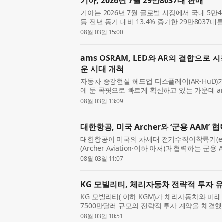
기아, 2026년 7월 29만8037대 판매
기아는 2026년 7월 글로벌 시장에서 국내 5만460
등 전년 동기 대비 13.4% 증가한 29만8037대
해 같은 기간과 비교해 국내는 21.3% 증가하고 
08월 03일 15:00
매 제외). 차...
ams OSRAM, LED와 AR의 결합으
운 시대 개척
자동차 증강현실 헤드업 디스플레이(AR-HuD)
에 둔 콕핏으로 빠르게 확산하고 있는 가운데 ams
AMS)은 AR-HuD 애플리케이션 구현을 위한 프로
08월 03일 13:09
OSTAR™ Projection Comp...
대한항공, 미국 Archer와 ‘군용 AAM’ 
대한항공이 미국의 차세대 전기수직이착륙기(eV
(Archer Aviation·이하 아처)과 협력하는 군용 AA
공 모빌리티) 사업이 국내 방산업계의 주목을 받
08월 03일 11:07
도입을 기반으로 ...
KG 모빌리티, 체리자동차 전략적 투자 
KG 모빌리티( 이하 KGM)가 체리자동차와 미
7500만달러 규모의 전략적 투자 계약을 체결했다
드 하얏트 서울 호텔에서 열린 ‘글로벌 동반성장
08월 03일 10:51