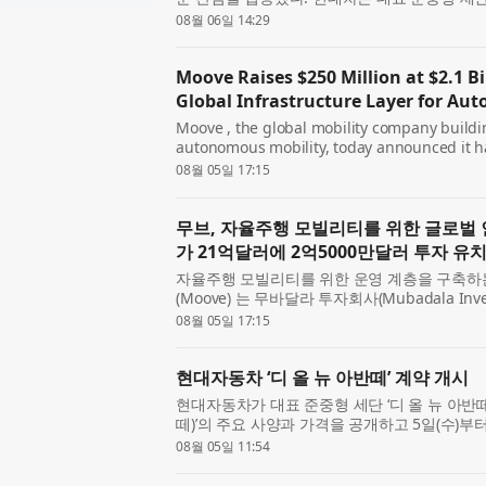
1만1094대의 계약을 기록했다고 6일 밝혔다. 이
08월 06일 14:29
의 계약 ...
Moove Raises $250 Million at $2.1 Bi
Global Infrastructure Layer for Au
Moove , the global mobility company buildin
autonomous mobility, today announced it ha
billion valuation in a Series C funding ro
08월 05일 17:15
Company and co-led by Woven Cap...
무브, 자율주행 모빌리티를 위한 글로벌 
가 21억달러에 2억5000만달러 투자 유
자율주행 모빌리티를 위한 운영 계층을 구축하
(Moove) 는 무바달라 투자회사(Mubadala Inv
타(Toyota)의 성장 펀드인 우븐 캐피털(Woven Cap
08월 05일 17:15
이 공동 주도한 시리즈...
현대자동차 ‘디 올 뉴 아반떼’ 계약 개시
현대자동차가 대표 준중형 세단 ‘디 올 뉴 아반떼(Th
떼)’의 주요 사양과 가격을 공개하고 5일(수)
6년 만에 선보이는 8세대 완전변경 모델로, △
08월 05일 11:54
격적인 디자...