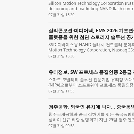
Silicon Motion Technology Corporation (Nas
designing and marketing NAND flash control
devices, today announced that MediaTek will
07월 31일 15:30
during its FMS 2026 keynote ...
실리콘모션·미디어텍, FMS 2026 기조
플랫폼을 위한 첨단 스토리지 솔루션 공
SSD 디바이스용 NAND 플래시 컨트롤러 분야의
Motion Technology Corporation, Nasda
리콘모션과 미디어텍(MediaTek)과 함께 AI
07월 31일 15:30
사의 협력 성과를 공개...
유티정보, SW 프로세스 품질인증 2등급
스마트 모빌리티 솔루션 전문기업 유티정보(
(NIPA)으로부터 소프트웨어 프로세스 품질인증(SP, So
Certification) 2등급을 전사(全社) 범위로 
07월 31일 11:55
7월 24일이다. S...
청주공항, 외국인 유치에 박차… 중국동방
청주국제공항과 중국 상하이를 잇는 중국동방항공
상하이 신규 취항 설명회’가 지난 29일 청주 
공항은 최근 외국인 관광객 유치에서 두드러진
07월 31일 09:58
에 따르면 ...