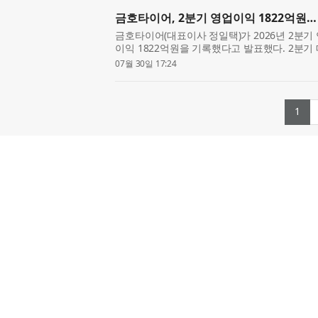
금호타이어, 2분기 영업이익 1822억원…
금호타이어(대표이사 정일택)가 2026년 2분기 
이익 1822억원을 기록했다고 발표했다. 2분기
차용(OE) 타이어 공급 확대와 고수익 타이어를 
07월 30일 17:24
에 힘입어 1조33...
(c
1