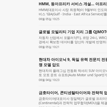
HMM, 동아프리카 서비스 개설… 아프리
HMM(대표이사 사장 최원혁)이 9월부터 인도
비스 ‘GIA(Gulf - India - East Africa Se
는 최원혁 사장 부임 이후 추진 중인 컨테이너 부문 ‘
08월 05일 10:25
략의 두 ...
글로벌 모빌리티 기업 지리 그룹 QJMOTO
자동차 산업에서 포뮬러1(F1), 르망 24시, W
경에서 확보한 데이터를 양산차 개발에 반영하기 
르쉐, 메르세데스-AMG, BMW M, 아우디 등
08월 05일 10:21
하는 이유도 여기...
현대차 아이오닉 9, 독일 유력 전문지 전
쟁 모델 압도
현대차의 플래그십 전동화 럭셔리 SUV 아이오닉
토 모토 운트 슈포트(Auto Motor und Spor
평가에서 유럽 프리미엄 대형 전기 SUV 시장을 
08월 04일 10:23
을 누르며 우...
금호타이어, 콘티넨탈타이어와 전략적 
금호타이어(대표이사 정일택)가 글로벌 프리미
(Continental)과 전략적 업무협약(MOU)을