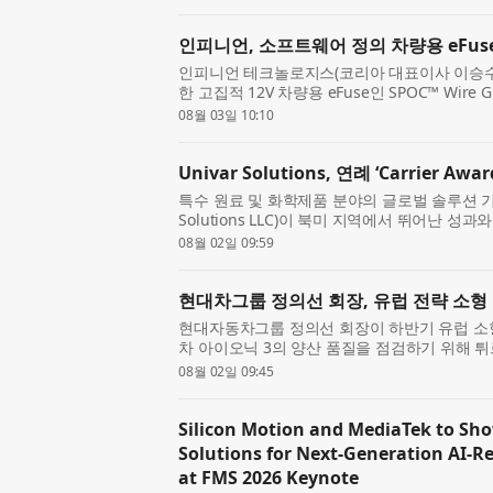
KGM 곽재선...
인피니언, 소프트웨어 정의 차량용 eFus
인피니언 테크놀로지스(코리아 대표이사 이승수)
한 고집적 12V 차량용 eFuse인 SPOC™ Wire G
다. 자동차용 차세대 전력 분배 솔루션인 이 제
08월 03일 10:10
기능이 내장된 하...
Univar Solutions, 연례 ‘Carrier 
특수 원료 및 화학제품 분야의 글로벌 솔루션 기업
Solutions LLC)이 북미 지역에서 뛰어난 
있는 운송 서비스를 제공한 운송 파트너를 선정하는 연
08월 02일 09:59
발표했다고 밝혔...
현대차그룹 정의선 회장, 유럽 전략 소형
현대자동차그룹 정의선 회장이 하반기 유럽 소형
차 아이오닉 3의 양산 품질을 점검하기 위해 
은 지난 7월 30일(현지 시간) 이스탄불 인근
08월 02일 09:45
키예 공장...
Silicon Motion and MediaTek to Sh
Solutions for Next-Generation AI-
at FMS 2026 Keynote