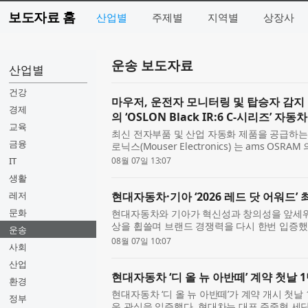
보도자료 홈
산업별
주제별
지역별
상장사
운송 보도자료
산업별
건강
마우저, 운전자 모니터링 및 탑승자 감지 
경제
의 ‘OSLON Black IR:6 C-시리즈’ 자동
교육
최신 전자부품 및 산업 자동화 제품을 공급하는
금융
로닉스(Mouser Electronics) 는 ams OSRAM
즈 LED를 공급한다고 밝혔다. OSLON Black 
IT
08월 07일 13:07
과 탑승 감지 등 ...
생활
레저
현대자동차·기아 ‘2026 레드 닷 어워드’
문화
현대자동차와 기아가 혁신성과 창의성을 앞세워
상을 휩쓸며 브랜드 경쟁력을 다시 한번 입증했다.
운송
어워드: 브랜드 & 커뮤니케이션 디자인 부문(Red Dot
08월 07일 10:07
사회
Communication Desi...
산업
현대자동차 ‘디 올 뉴 아반떼’ 계약 첫날 
환경
현대자동차 ‘디 올 뉴 아반떼’가 계약 개시 첫날
정부
운 관심을 입증했다. 현대차는 대표 준중형 세단